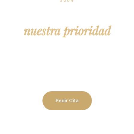
2004
Tu salud dental,
nuestra prioridad
Especialistas en periodoncia, implantes,
endodoncia y ortodoncia.
Tecnología avanzada y atención personalizada
para toda la familia.
Pedir Cita
Nuestros Tratamientos